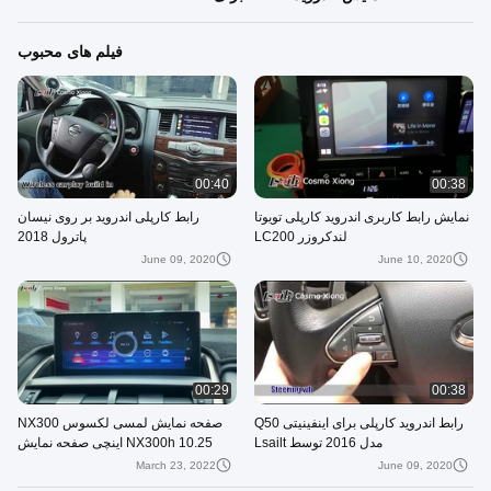
فیلم های محبوب
00:40
00:38
نمایش رابط کاربری اندروید کارپلی تویوتا
رابط کارپلی اندروید بر روی نیسان
لندکروزر LC200
پاترول 2018
June 09, 2020
June 10, 2020
00:29
00:38
رابط اندروید کارپلی برای اینفینیتی Q50
صفحه نمایش لمسی لکسوس NX300
مدل 2016 توسط Lsailt
NX300h 10.25 اینچی صفحه نمایش
کارپلی اندروید
March 23, 2022
June 09, 2020