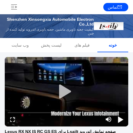
تماس
Shenzhen Xinsongxia Automobile Electron
Co.,Ltd
کیفیت جعبه ناوبری ماشین, جعبه ناوبری اندروید تولید کننده از
چین
خونه
فیلم های
لیست پخش
وب سایت
صفحه نمایش اندروید Lsailt برای Lexus RX NX IS RC GS ES