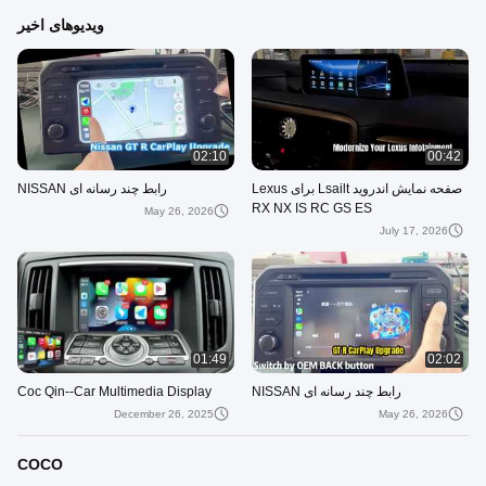
ویدیوهای اخیر
02:10
00:42
صفحه نمایش اندروید Lsailt برای Lexus
رابط چند رسانه ای NISSAN
RX NX IS RC GS ES
May 26, 2026
July 17, 2026
01:49
02:02
رابط چند رسانه ای NISSAN
Coc Qin--Car Multimedia Display
December 26, 2025
May 26, 2026
COCO