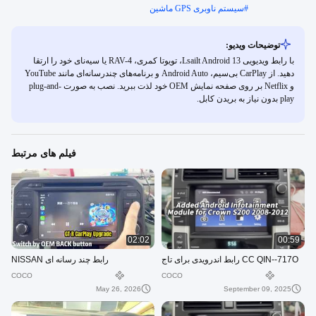
#
سیستم ناوبری GPS ماشین
توضیحات ویدیو:
با رابط ویدیویی Lsailt Android 13، تویوتا کمری، RAV-4 یا سیه‌نای خود را ارتقا
دهید. از CarPlay بی‌سیم، Android Auto و برنامه‌های چندرسانه‌ای مانند YouTube
و Netflix بر روی صفحه نمایش OEM خود لذت ببرید. نصب به صورت plug-and-
play بدون نیاز به بریدن کابل.
فیلم های مرتبط
02:02
00:59
CC QIN--717O رابط اندرویدی برای تاج
رابط چند رسانه ای NISSAN
COCO
COCO
May 26, 2026
September 09, 2025