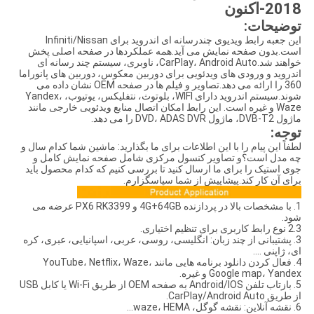
2018-اکنون
توضیحات:
این جعبه رابط ویدیوی چندرسانه ای اندروید برای Infiniti/Nissan
است.بدون صفحه نمایش می آید.همه عملکردها در صفحه اصلی پخش
خواهند شد.CarPlay، Android Auto، ناوبری، سیستم چند رسانه ای
اندروید و ورودی های ویدئویی برای دوربین معکوس، دوربین های پانوراما
360 را ارائه می دهد.تصاویر و فیلم ها در صفحه OEM نشان داده می
شوند.سیستم اندروید دارای WIFI، بلوتوث، نتفلیکس، یوتیوب، Yandex،
Waze و غیره است. این رابط امکان اتصال منابع ویدئویی خارجی مانند
ماژول DVB-T2، ماژول DVD، ADAS DVR را می دهد.
توجه:
لطفاً این پیام را با این اطلاعات برای ما بگذارید: ماشین شما کدام سال و
چه مدل است؟و تصاویر کنسول مرکزی شامل صفحه نمایش کامل و
جوی استیک را برای ما ارسال کنید تا بررسی کنیم که کدام محصول باید
برای آن کار کند.پیشاپیش از شما سپاسگزارم.
1. با مشخصات بالا در پردازنده 4G+64GB و PX6 RK3399 عرضه می
شود.
2.3 نوع رابط کاربری برای تنظیم اختیاری.
3. پشتیبانی از چند زبان: انگلیسی، روسی، عربی، اسپانیایی، عبری، کره
ای، ژاپنی ....
4. فعال کردن دانلود برنامه هایی مانند YouTube، Netflix، Waze،
Google map، Yandex و غیره.
5. بازتاب تلفن Android/IOS به صفحه OEM از طریق Wi-Fi یا کابل USB
از طریق CarPlay/Android Auto.
6. نقشه آنلاین: نقشه گوگل، waze، HEMA...