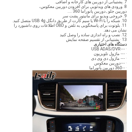
7. پشتیبانی از دوربین های کارخانه و اضافی.
8. ورودی های ویدئویی برای افزودن دوربین معکوس،
دوربین جلو , دوربین پانوراما 360 .....
9. خروجی ویدیو برای مانیتور پشت سر
10. شبکه را با Wi-Fi یا سیم کارت از طریق دانگل USB 4g متصل کنید.
11. بلوتوث برای پاسخگویی به تلفن و OBD اطلاعات روی داشبورد را
نشان می دهد.
12. نصب و راه اندازی ساده را وصل کنید
13 · پشتیبانی از تقسیم صفحه نمایش
دستگاه های اختیاری
· ---USB ADAS/DVR
· --- ماژول تلویزیون
· --- ماژول دی وی دی
· ---دوربین معکوس
· --360 دوربین پانوراما