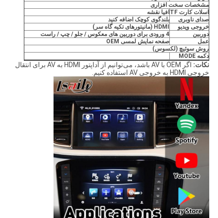
مشخصات سخت افزاری
اسلات کارت TF
اف
یا نقشه
صدای ناوبری
بلندگوی کوچک اضافه کنید
خروجی ویدیو
HDMI (مانیتورهای تکیه گاه سر)
دوربین
4
ورودی برای
دوربین های معکوس / جلو / چپ / راست
عمل
صفحه نمایش لمسی OEM
روش سوئیچ (لکسوس)
دکمه MODE
نکات:
اگر OEM با AV باشد، می‌توانیم از آداپتور HDMI به AV برای انتقال
خروجی HDMI به خروجی AV استفاده کنیم.