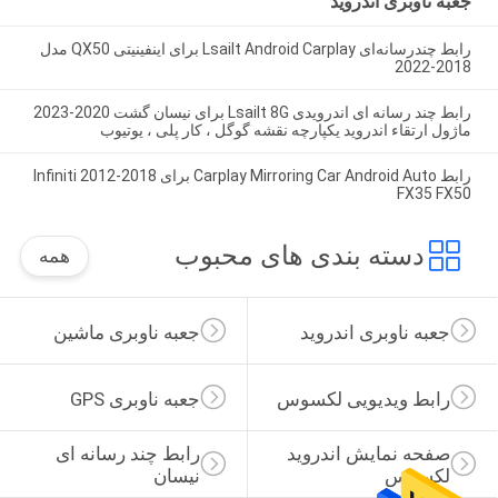
جعبه ناوبری اندروید
رابط چندرسانه‌ای Lsailt Android Carplay برای اینفینیتی QX50 مدل
2018-2022
رابط چند رسانه ای اندرویدی Lsailt 8G برای نیسان گشت 2020-2023
ماژول ارتقاء اندروید یکپارچه نقشه گوگل ، کار پلی ، یوتیوب
رابط Carplay Mirroring Car Android Auto برای Infiniti 2012-2018
FX35 FX50
دسته بندی های محبوب
همه
جعبه ناوبری اندروید
جعبه ناوبری ماشین
رابط ویدیویی لکسوس
جعبه ناوبری GPS
صفحه نمایش اندروید 
رابط چند رسانه ای 
لکسوس
نیسان