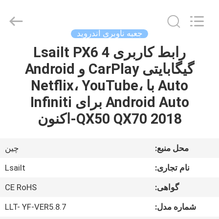
Shenzhen
Xinsongxia
Automobile
Electron
Co.,Ltd.
جعبه ناوبری اندروید
All
Rights
Reserved.
رابط کاربری Lsailt PX6 4
خانه
گیگابایتی CarPlay و Android
محصولات
Auto با Netflix، YouTube،
Android Auto برای Infiniti
فیلم
QX50 QX70 2018-اکنون
های
محل منبع:
چین
درباره
نام تجاری:
Lsailt
ما
گواهی:
CE RoHS
تور
شماره مدل:
LLT- YF-VER5.8.7