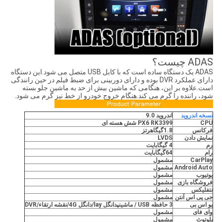
ADAS چیست؟
ADAS یک دستگاه ساده است که با کابل USB متصل می شود.این دستگاه
دارای عملکرد DVR بوده و دارای دوربینی برای ضبط فیلم در حین رانندگی
است.علاوه بر این، هنگامی که ماشین بیش از حد به ماشین جلو بسته
شود، راننده را گرم می کند.هنگام خروج خودرو از خط نیز گرم می شود.
نسخه اندروید
اندروید
9.0
CPU
PX6 RK3399 شش هسته ای
فرکانس
8
1.
گیگاهرتز
نمایش دادن
LVDS
رم
4 گیگابایت
رام
64
گیگابایت
CarPlay
مشمول
Android Auto
مشمول
یوتیوب
مشمول
فروشگاه بازی
مشمول
نتفلیکس
مشمول
جی پی اس
آنتن
مشمول
یو اس بی
3 حافظه USB / ماشین
پ
دانگل lay/دانگل 4G/نقشه ارتقاء/DVR
وای فای
مشمول
بلوتوث
مشمول