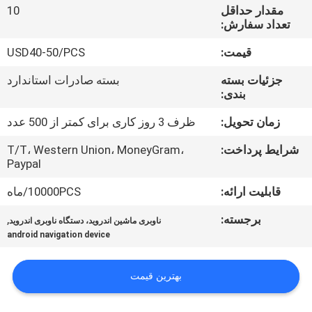
کارخانه
مقدار حداقل
10
تعداد سفارش:
کنترل
قیمت:
USD40-50/PCS
کیفیت
جزئیات بسته
بسته صادرات استاندارد
بندی:
با
زمان تحویل:
ظرف 3 روز کاری برای کمتر از 500 عدد
ما
شرایط پرداخت:
T/T، Western Union، MoneyGram،
Paypal
تماس
بگیرید
قابلیت ارائه:
10000PCS/ماه
برجسته:
,
ناوبری ماشین اندروید، دستگاه ناوبری اندروید
اخبار
android navigation device
بهترین قیمت
موارد