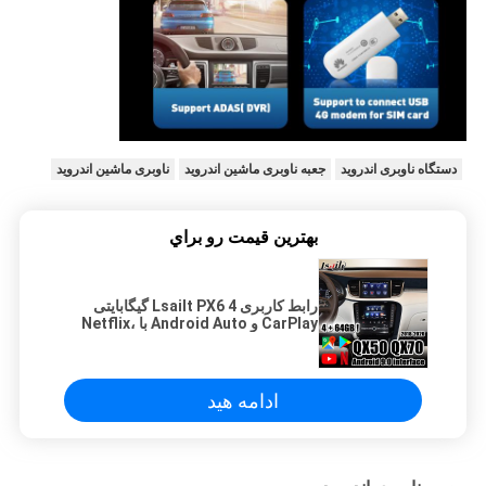
دستگاه ناوبری اندروید
جعبه ناوبری ماشین اندروید
ناوبری ماشین اندروید
بهترين قيمت رو براي
رابط کاربری Lsailt PX6 4 گیگابایتی
CarPlay و Android Auto با Netflix،
YouTube، Android Auto برای
Infiniti QX50 QX70 2018-اکنون
ادامه هید