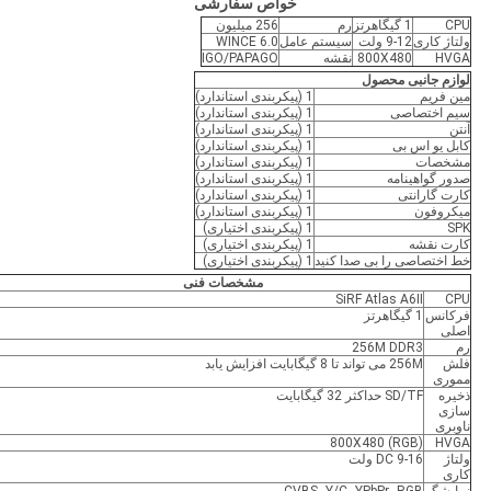
خواص سفارشی
CPU
1 گیگاهرتز
رم
256 میلیون
ولتاژ کاری
9-12 ولت
سیستم عامل
WINCE 6.0
HVGA
800X480
نقشه
IGO/PAPAGO
لوازم جانبی محصول
مین فریم
1 (پیکربندی استاندارد)
سیم اختصاصی
1 (پیکربندی استاندارد)
آنتن
1 (پیکربندی استاندارد)
کابل یو اس بی
1 (پیکربندی استاندارد)
مشخصات
1 (پیکربندی استاندارد)
صدور گواهینامه
1 (پیکربندی استاندارد)
کارت گارانتی
1 (پیکربندی استاندارد)
میکروفون
1 (پیکربندی استاندارد)
SPK
1 (پیکربندی اختیاری)
کارت نقشه
1 (پیکربندی اختیاری)
خط اختصاصی را بی صدا کنید
1 (پیکربندی اختیاری)
مشخصات فنی
SiRF Atlas A6Ⅱ
CPU
فرکانس
1 گیگاهرتز
اصلی
رم
256M DDR3
فلش
256M می تواند تا 8 گیگابایت افزایش یابد
مموری
ذخیره
SD/TF حداکثر 32 گیگابایت
سازی
ناوبری
800X480 (RGB)
HVGA
ولتاژ
DC 9-16 ولت
کاری