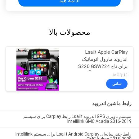
ادامه هید
محصولات بالا
Lsailt Apple CarPlay
اندروید ماژول اتوماتیک
برای تاج S220 GSW224
2018-2022 ادغام آینه
MOQ:10
سازی تلفن همراه، دوربین
تماس
عقب
رابط ماشین اندروید
سیستم ناوبری GPS اندروید Lsailt رابط Carplay برای سیستم
Intellilink GMC Acadia 2016-2019
رابط چندرسانه‌ای Lsailt Android Carplay برای سیستم Intellilink