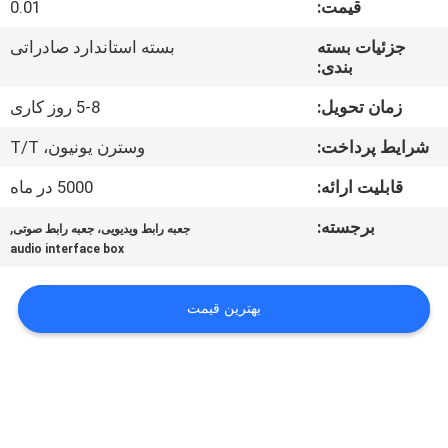
قیمت:
0.01
کارخانه
جزئیات بسته
بسته استاندارد صادراتی
بندی:
کنترل
کیفیت
زمان تحویل:
5-8 روز کاری
شرایط پرداخت:
وسترن یونیون، T/T
با
قابلیت ارائه:
5000 در ماه
ما
برجسته:
,
جعبه رابط ویدیویی، جعبه رابط صوتی
تماس
audio interface box
بگیرید
بهترین قیمت
اخبار
موارد