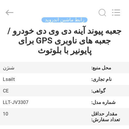
Shenzhen
Xinsongxia
Automobile
Electron
Co.,Ltd.
رابط ماشین اندروید
All
Rights
Reserved.
جعبه پیوند آینه دی وی دی خودرو /
خانه
جعبه های ناوبری GPS برای
محصولات
پایونیر با بلوتوث
فیلم
محل منبع:
شنژن
های
نام تجاری:
Lsailt
گواهی:
CE
درباره
شماره مدل:
LLT-JV3307
ما
مقدار حداقل
10
تعداد سفارش:
تور