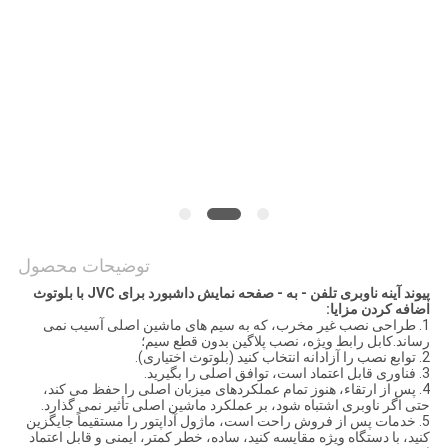
نقشه
سایت
PRIVACY
POLICY
توضیحات محصول
پیوند آینه ناوبری تلفن - به - صفحه نمایش داشبورد برای JVC با بلوتوث
اضافه کردن مزایا:
1. طراحی نصب غیر مخرب، که به سیم های ماشین اصلی آسیب نمی
رساند.کابل رابط ویژه، نصب پلاگین بدون قطع سیم؛
2. توابع نصب را آزادانه انتخاب کنید (بلوتوث اختیاری).
3. فناوری قابل اعتماد است، توافق اصلی را بگیرید.
4. پس از ارتقاء، هنوز تمام عملکردهای میزبان اصلی را حفظ می کند،
حتی اگر ناوبری اشتباه شود، بر عملکرد ماشین اصلی تأثیر نمی گذارد.
5. خدمات پس از فروش راحت است، ماژول آداپتور را مستقیماً جایگزین
کنید، با دستگاه ویژه مقایسه کنید، ساده، خطر کمتر، ایمنی و قابل اعتماد