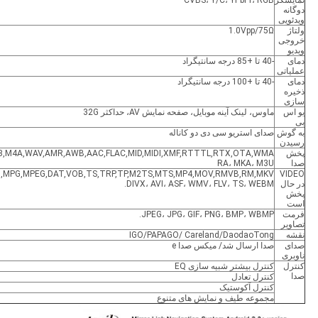
نمایشگر
CVBS، Y/C، YPbPr، RGB
دوگانه
ویدئویی
ولتاژ
1.0Vpp/75Ω
خروجی
ویدیو
دمای
-40 تا +85 درجه سانتیگراد
عملیاتی
دمای
-40 تا +100 درجه سانتیگراد
ذخیره
سازی
یو اس
ماوس، لینک آینه موبایل، صفحه نمایش AV، حداکثر 32G
بی
به گوش
صدای استریو سی دی دو کاناله
رسیدن
پخش
3,M4A,WAV,AMR,AWB,AAC,FLAC,MID,MIDI,XMF,RTTTL,RTX,OTA,WMA,
صدا
RA، MKA، M3U
MPG,MPEG,DAT,VOB,TS,TRP,TP,M2TS,MTS,MP4,MOV,RMVB,RM,MKV,
VIDEO
در حال
DIVX، AVI، ASF، WMV، FLV، TS، WEBM.
پخش
است
فرمت
JPEG، JPG، GIF، PNG، BMP، WBMP.
تصاویر
نقشه
IGO/PAPAGO/ Careland/DaodaoTong
صدای
صدا ارسال شد/ میکس صدا e
ناوبری
کنترل
کنترل بیشتر شبیه سازی EQ
صدا
کنترل تعادل
کنترل آکوستیک
مجموعه طیف و نمایش های متنوع