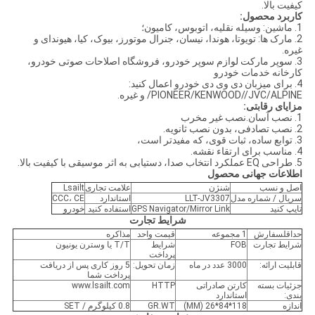
کیفیت بالا.
کاربرد محصول:
1. ماشین: وسیله نقلیه، اتوبوس، کامیون؛
2. مارک ها: تویوتا، هوندا، نیسان، جنرال موتورز، بیوک، کیا، هیوندای و
غیره.
3. سوپر مارکت لوازم سوپر خودرو، فروشگاه اصلاحات صوتی خودرو،
کارخانه خدمات خودرو
4. برای میزبان دی وی دی خودرو اعمال کنید:
PIONEER/KENWOOD//JVC/ALPINE/ و غیره.
مزایای رقابتی:
1. نصب آسان.نصب غیر مخرب
2. نصب تصادفی، بدون نصب ثانویه.
3. توابع ساده، ثبات قوی، که مفیدتر است،
4. مناسب برای ارتقاء نقشه.
5. طراحی EQ عملکرد انتخاب صدا، دستیابی به اثر موسیقی با کیفیت بالا.
اطلاعات جهانی محصول
اصل و نسب
شنژن
علامت تجاری
Lsailt
سریال / شماره مدل
LLT-JV3307
استاندارد
CCC، CE
تایپ کنید
GPS Navigator/Mirror Link
استفاده کنید
خودرو
شرایط تجارت
حداقلسفارش
1 مجموعه
قیمت واحد
مذاکره
شرایط تجارت
FOB
شرایط
T/T یا وسترن یونیون
پرداخت
قابلیت ارائه:
3000 عدد در ماه
زمان تحویل:
5 روز کاری پس از دریافت
پرداخت شما
جزئیات بسته
کارتن صادراتی
HTTP
www.lsailt.com
بندی:
استاندارد
اندازه
118*84*26 (MM)
GR.WT
0.8 کیلوگرم / SET