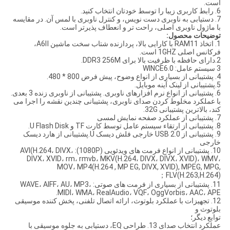
است.
6. رابط کاربری زیبا را توسط خودتان انتخاب کنید.
7. دستیابی به ناوبری دست نویس، و کنترل ناوبری با لمس آن. در مقایسه
با ماژول ناوبری اصلی، راحت تر و انعطاف پذیرتر است.
توضیحات محصول:
1. اتخاذ RAM11 با کارایی بالا، پردازنده شتاب سخت ماشین A6Ⅱ،
فرکانس اصلی 1GHZ است.
2.دارای حافظه با ظرفیت بالا برای DDR3 256M.
3 سیستم عامل: WINCE6.0
4. پشتیبانی از بسیاری از انواع وضوح، پیش فرض 800 * 480.
5.پشتیبانی از لینک آینه موبایل.
6. پشتیبانی از انواع نرم افزارهای ناوبری. پشتیبانی از ناوبری زنده 3 بعدی.
با عملکرد مخلوط کردن صدای ناوبری، پشتیبانی چندین نقشه را اجرا می
کند، بالاترین پشتیبانی 32G.
7. پشتیبانی از عملکرد صفحه نمایش لمسی
8. پشتیبانی از ارتقاء سیستم عامل توسط کارت TF و U Flash Disk.
9. پشتیبانی از USB 2.0 خارجی فلش دیسک U.پشتیبانی از هارد دیسک
خارجی
10. پشتیبانی از انواع فرمت های ویدئویی (1080P): AVI(H.264، DIVX،
DIVX، XVID، rm، rmvb، MKV(H.264، DIVX، DIVX، XVID)، WMV،
MOV، MP4(H.264 , MP EG, DIVX, XVID), MPEG, MPG,
FLV(H.263,H.264)；
11. پشتیبانی از بسیاری از فرمت های صوتی: WAVE، AIFF، AU، MP3،
MIDI، WMA، RealAudio، VQF، OggVorbis، AAC، APE.
12. تجهیزات با عملکرد بلوتوث، ارائه اتصال تلفنی، پخش کننده موسیقی
بلوتوث و
توابع دیگر؛
عملکرد انتخاب صدای 13. طراحی EQ، دستیابی به جلوه موسیقی با