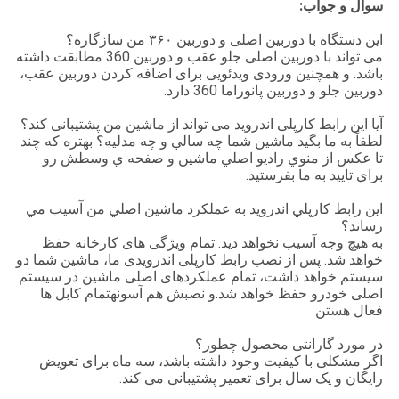
سوال و جواب:
این دستگاه با دوربین اصلی و دوربین ۳۶۰ من سازگاره؟
می تواند با دوربین اصلی جلو عقب و دوربین 360 مطابقت داشته
باشد. و همچنین ورودی ویدئویی برای اضافه کردن دوربین عقب،
دوربین جلو و دوربین پانوراما 360 دارد.
آیا این رابط کارپلی اندروید می تواند از ماشین من پشتیبانی کند؟
لطفاً به ما بگيد ماشين شما چه سالي و چه مدليه؟ بهتره که چند
تا عکس از منوي راديو اصلي ماشين و صفحه ي وسطش رو
براي تاييد به ما بفرستيد.
اين رابط کارپلي اندرويد به عملکرد ماشين اصلي من آسيب مي
رساند؟
به هیچ وجه آسیب نخواهد دید. تمام ویژگی های کارخانه حفظ
خواهد شد. پس از نصب رابط کارپلی اندرویدی ما، ماشین شما دو
سیستم خواهد داشت، تمام عملکردهای اصلی ماشین در سیستم
اصلی خودرو حفظ خواهد شد.و نصبش هم آسونهتمام کابل ها
فعال هستن
در مورد گارانتی محصول چطور؟
اگر مشکلی با کیفیت وجود داشته باشد، سه ماه برای تعویض
رایگان و یک سال برای تعمیر پشتیبانی می کند.