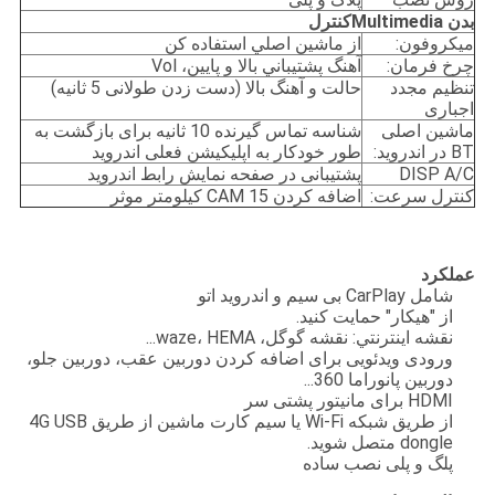
بدن M
ultimedia
کنترل
میکروفون:
از ماشين اصلي استفاده کن
چرخ فرمان:
آهنگ پشتيباني بالا و پايين، Vol
تنظیم مجدد
حالت و آهنگ بالا (دست زدن طولانی 5 ثانیه)
اجباری
ماشین اصلی
شناسه تماس گیرنده 10 ثانیه برای بازگشت به
BT در اندروید:
طور خودکار به اپلیکیشن فعلی اندروید
DISP A/C
پشتیبانی در صفحه نمایش رابط اندروید
کنترل سرعت:
اضافه کردن CAM 15 کیلومتر موثر
عملکرد
شامل CarPlay بی سیم و اندروید اتو
از "هيکار" حمايت کنيد.
نقشه اينترنتي: نقشه گوگل، waze، HEMA...
ورودی ویدئویی برای اضافه کردن دوربین عقب، دوربین جلو،
دوربین پانوراما 360...
HDMI برای مانیتور پشتی سر
از طریق شبکه Wi-Fi یا سیم کارت ماشین از طریق 4G USB
dongle متصل شوید.
پلگ و پلی نصب ساده