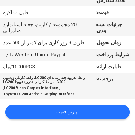
تعداد سفارش:
کارخانه
قیمت:
قابل مذاکره
کنترل
جزئیات بسته
20 مجموعه / کارتن، جعبه استاندارد
بندی:
صادراتی
کیفیت
زمان تحویل:
ظرف 3 روز کاری برای کمتر از 500 عدد
با
شرایط پرداخت:
T/T، Western Union، Paypal
ما
قابلیت ارائه:
10000PCS/ماه
تماس
برجسته:
رابط اندروید چند رسانه ای LC200، رابط کارپلی ویدئویی
بگیرید
LC200، رابط کارپلی اندروید تویوتا LC200
,
,
LC200 Video Carplay Interface
Toyota LC200 Android Carplay Interface
اخبار
بهترین قیمت
موارد