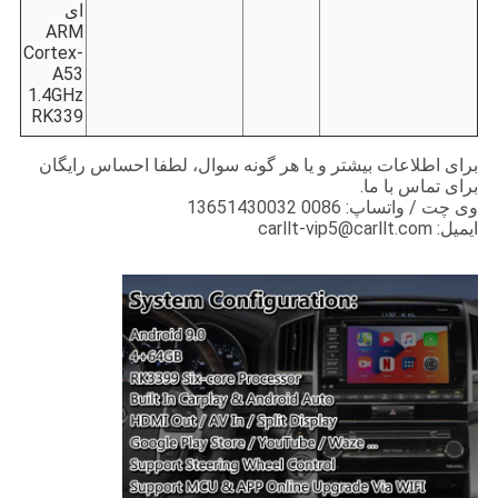
ای
ARM
Cortex-
A53
1.4GHz
RK339
برای اطلاعات بیشتر و یا هر گونه سوال، لطفا احساس رایگان
برای تماس با ما.
وی چت / واتساپ: 0086 13651430032
ایمیل: carllt-vip5@carllt.com