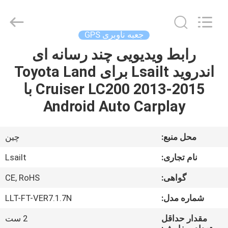
Shenzhen
Xinsongxia
Automobile
Electron
Co.,Ltd.
جعبه ناوبری GPS
All
Rights
Reserved.
رابط ویدیویی چند رسانه ای
خانه
اندروید Lsailt برای Toyota Land
محصولات
Cruiser LC200 2013-2015 با
Android Auto Carplay
فیلم
های
محل منبع:
چین
نام تجاری:
Lsailt
درباره
گواهی:
CE, RoHS
ما
شماره مدل:
LLT-FT-VER7.1.7N
تور
مقدار حداقل
2 ست