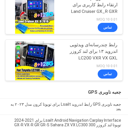
ارتقاء رابط کاربری برای
Land Cruiser GX_R GXR
2020-2021 جعبه ناوبری
0.01 MOQ:10
GPS، ماژول خودکار
تماس
اندروید
رابط چندرسانه‌ای ویدئویی
اندروید ۱۳ برای لند کروزر
LC200 VXR VX GXL
Sahara V8 2013-2021
0.01 MOQ:10
ارتقاء صفحه نمایش OEM
تماس
با کارپلی بی‌سیم، یوتیوب
جعبه ناوبری GPS
جعبه ناوبری GPS رابط اندروید Lsailt برای تویوتا کرون مدل ۲۰۲۳ به
بعد
Lsailt Android Navigation Carplay Interface برای 2021-2024
تویوتا لند کروزر 300 GX-R VX-R GR GR-S Sahara ZX VX LC300