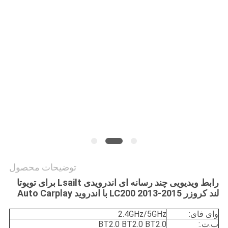
نقشه
سایت
PRIVACY
POLICY
توضیحات محصول
رابط ویدیویی چند رسانه ای اندرویدی Lsailt برای تویوتا
لند کروزر LC200 2013-2015 با اندروید Auto Carplay
وای فای:
2.4GHz/5GHz
ب.ت.:
BT2.0 BT2.0 BT2.0