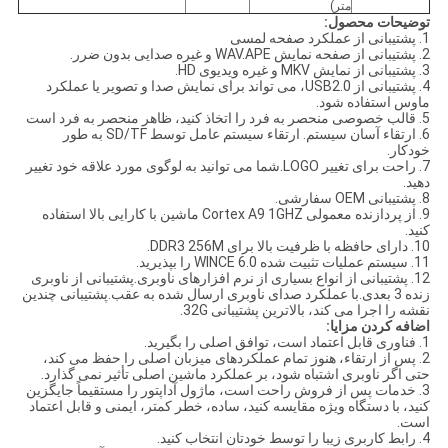
متر)
توضیحات محصول
:
1. پشتیبانی از عملکرد صفحه لمسی
2. پشتیبانی از صفحه نمایش WAV.APE و غیره صدایی بدون ضرر.
3. پشتیبانی از نمایش MKV و غیره ویدیوی HD.
4. پشتیبانی از USB2.0، می تواند برای نمایش صدا و تصویر یا عملکرد
ماوس استفاده شود.
5. قالب خصوصی منحصر به فرد را اتخاذ کنید، ظاهر منحصر به فرد است
6. ارتقاء آسان سیستم. ارتقاء سیستم عامل توسط SD/TF به طور
خودکار.
7. راحت برای تغییر LOGO.شما می توانید به لوگوی مورد علاقه خود تغییر
دهید.
8. پشتیبانی OEM سفارشی.
9. از پردازنده معمولی Cortex A9 1GHZ ماشین با کارایی بالا استفاده
کنید.
10. دارای حافظه با ظرفیت بالا برای DDR3 256M.
11. سیستم عملیات تثبیت شده WINCE 6.0 را بپذیرید.
12. پشتیبانی از انواع بسیاری از نرم افزارهای ناوبری.پشتیبانی از ناوبری
زنده 3 بعدی.با عملکرد صدای ناوبری ارسال شده به عقب.پشتیبانی چندین
نقشه را اجرا می کند، بالاترین پشتیبانی 32G.
اضافه کردن مزایا:
1. فناوری قابل اعتماد است، توافق اصلی را بگیرید.
2. پس از ارتقاء، هنوز تمام عملکردهای میزبان اصلی را حفظ می کند،
حتی اگر ناوبری اشتباه شود، بر عملکرد ماشین اصلی تأثیر نمی گذارد.
3. خدمات پس از فروش راحت است، ماژول آداپتور را مستقیماً جایگزین
کنید، با دستگاه ویژه مقایسه کنید، ساده، خطر کمتر، ایمنی و قابل اعتماد
است.
4. رابط کاربری زیبا را توسط خودتان انتخاب کنید.