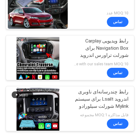
MOQ:10 عدد
تماس
رابط ویدیویی Carplay
Navigation Box برای
شورلت تراورس اندروید
خودکار
negotiate with our sales team MOQ:10 عدد
تماس
رابط چندرسانه‌ای ناوبری
اندروید Lsailt برای سیستم
Mylink شورلت سیلورادو
1500 2500 3500 مدل
قابل مذاکره MOQ:1 مجموعه
2014-2019
تماس