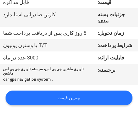
قیمت:
قابل مذاکره
کارخانه
جزئیات بسته
کارتن صادراتی استاندارد
بندی:
کنترل
کیفیت
زمان تحویل:
5 روز کاری پس از دریافت پرداخت شما
شرایط پرداخت:
T/T یا وسترن یونیون
با
قابلیت ارائه:
3000 عدد در ماه
ما
برجسته:
ناوبری ماشین جی پی اس، سیستم ناوبری جی پی اس
تماس
ماشین
,
car gps navigation system
بگیرید
بهترین قیمت
اخبار
موارد