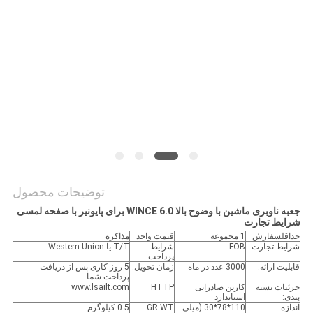
نقشه
سایت
PRIVACY
POLICY
توضیحات محصول
جعبه ناوبری ماشین با وضوح بالا WINCE 6.0 برای پایونیر با صفحه لمسی
شرایط تجارت
حداقلسفارش
1 مجموعه
قیمت واحد
مذاکره
شرایط تجارت
FOB
شرایط
T/T یا Western Union
پرداخت
قابلیت ارائه:
3000 عدد در ماه
زمان تحویل:
5 روز کاری پس از دریافت
پرداخت شما
جزئیات بسته
کارتن صادراتی
HTTP
www.lsailt.com
بندی:
استاندارد
اندازه
110*78*30 (میلی
GR.WT
0.5 کیلوگرم