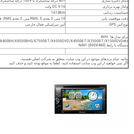
دمای ذخیره سازی:
~40 درجه سانتیگراد تا +100 درجه سانتیگراد
ولتاژ بهره برداری:
DC 9-16 ولت
حساسیت ردیابی:
161dBm
دقت موقعیت یابی:
10 متر، 2 بعدی RMS، 5 متر، 2 بعدی RMS، فعال کردن WAAS
نوع آنتن GPS:
آنتن سرامیکی فعال خارجی
برای مدل ها: AVH‐
دستگاه با رابط NAVI .(800X480)
بیانیه: تمام برندهای موجود در این وب سایت متعلق به شرکت اصلی هستند،
اگر نمی خواهید از این وب سایت استفاده کنید، لطفا به موقع توجه کنید و حذف کنید.