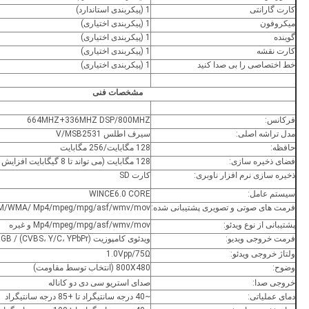
کارت گارانتی
1 (پیکربندی استاندارد)
میکروفون
1 (پیکربندی اختیاری)
گوینده
1 (پیکربندی اختیاری)
کارت نقشه
1 (پیکربندی اختیاری)
خط اختصاصی را بی صدا کنید
1 (پیکربندی اختیاری)
مشخصات فنی
فرکانس:
664MHZ+336MHZ DSP/800MHZ
مدل تراشه اصلی:
سیرف اطلس V/MSB2531
حافظه:
128 مگابایت/256 مگابایت
فضای ذخیره سازی:
128 مگابایت (می تواند تا 8 گیگابایت افزایش یابد)
ذخیره سازی نرم افزار ناوبری:
کارت SD
سیستم عامل:
WINCE6.0 CORE
فرمت های صوتی و تصویری پشتیبانی شده:
MP3/PCM/WMA/ Mp4/mpeg/mpg/asf/wmv/mov
پشتیبانی از نوع ویدئو:
Mp4/mpeg/mpg/asf/wmv/mov و غیره
فرمت خروجی ویدیو:
ویدئوی کامپوزیت (CVBS، Y/C، YPbPr) / RGB آنالوگ
ولتاژ خروجی ویدئو:
1.0Vpp/75Ω
وضوح:
800X480 (انتخاب توسط مقاومت)
خروجی صدا:
صدای استریو سی دی دو کاناله
دمای عملیاتی:
~40 درجه سانتیگراد تا +85 درجه سانتیگراد