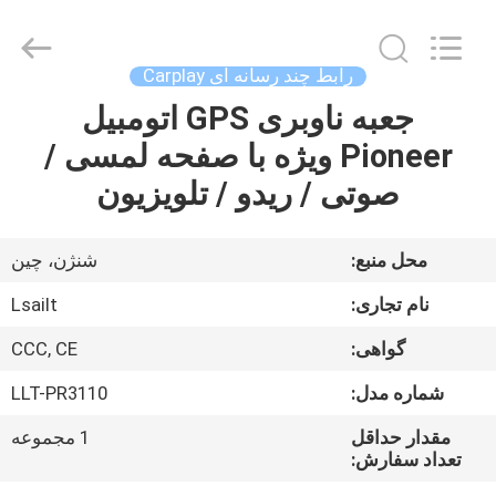
Shenzhen
Xinsongxia
Automobile
Electron
Co.,Ltd.
رابط چند رسانه ای Carplay
All
Rights
Reserved.
جعبه ناوبری GPS اتومبیل
خانه
Pioneer ویژه با صفحه لمسی /
محصولات
صوتی / ریدو / تلویزیون
فیلم
محل منبع:
شنژن، چین
های
نام تجاری:
Lsailt
گواهی:
CCC, CE
درباره
شماره مدل:
LLT-PR3110
ما
مقدار حداقل
1 مجموعه
تعداد سفارش:
تور