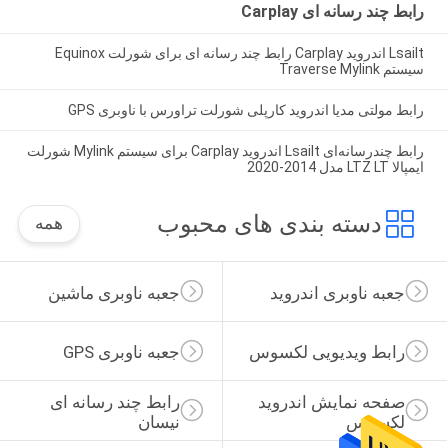
رابط چند رسانه ای Carplay
Lsailt اندروید Carplay رابط چند رسانه ای برای شورلت Equinox
سیستم Traverse Mylink
رابط مولتی مدیا اندروید کارپلی شورلت تراورس با ناوبری GPS
رابط چندرسانه‌ای Lsailt اندروید Carplay برای سیستم Mylink شورلت
ایمپالا LTZ LT مدل 2014-2020
دسته بندی های محبوب
همه
جعبه ناوبری اندروید
جعبه ناوبری ماشین
رابط ویدیویی لکسوس
جعبه ناوبری GPS
صفحه نمایش اندروید 
رابط چند رسانه ای 
لکسوس
نیسان