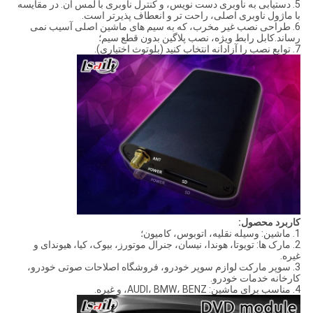
5. دستیابی به ناوبری دست نویس، و کنترل ناوبری با لمس آن. در مقایسه
با ماژول ناوبری اصلی، راحت تر و انعطاف پذیرتر است.
6. طراحی نصب غیر مخرب، که به سیم های ماشین اصلی آسیب نمی
رساند.کابل رابط ویژه، نصب پلاگین بدون قطع سیم؛
7. توابع نصب را آزادانه انتخاب کنید (بلوتوث اختیاری).
کاربرد محصول
:
1. ماشین: وسیله نقلیه، اتوبوس، کامیون؛
2. مارک ها: تویوتا، هوندا، نیسان، جنرال موتورز، بیوک، کیا، هیوندای و
غیره.
3. سوپر مارکت لوازم سوپر خودرو، فروشگاه اصلاحات صوتی خودرو،
کارخانه خدمات خودرو.
4. مناسب برای ماشین: AUDI، BMW، BENZ، و غیره.