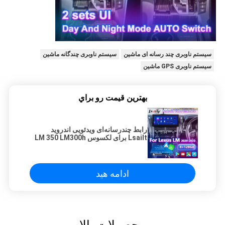
سیستم ناوبری چند رسانه ای ماشین
سیستم ناوبری چندگانه ماشین
سیستم ناوبری GPS ماشین
بهترين قيمت رو براي
رابط چندرسانه‌ای ویدئویی اندروید
Lsailt برای لکسوس LM 350 LM300h
LM350 مدل 2020-2023
ادامه هید