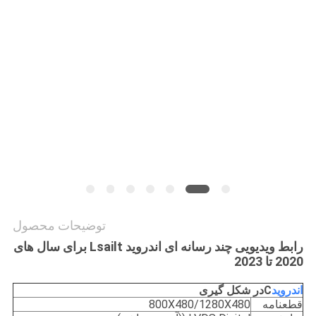
نقشه
سایت
PRIVACY
POLICY
توضیحات محصول
رابط ویدیویی چند رسانه ای اندروید Lsailt برای سال های
2020 تا 2023
اندروید
C
در شکل گیری
قطعنامه
800X480/1280X480