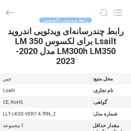
Shenzhen
Xinsongxia
Automobile
Electron
Co.,Ltd.
رابط ویدیویی لکسوس
All
Rights
Reserved.
رابط چندرسانه‌ای ویدئویی اندروید
خانه
Lsailt برای لکسوس LM 350
محصولات
LM300h LM350 مدل 2020-
2023
فیلم
های
محل منبع:
چین
نام تجاری:
Lsailt
درباره
گواهی:
CE, RoHS
ما
شماره مدل:
LLT-LKSS-VER7.4.7RN_2
تور
مقدار حداقل
1 مجموعه