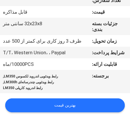
تعداد سفارش:
کارخانه
قیمت:
قابل مذاکره
کنترل
جزئیات بسته
32x23x8 سانتی متر
بندی:
کیفیت
زمان تحویل:
ظرف 3 روز کاری برای کمتر از 500 عدد
با
شرایط پرداخت:
T/T، Western Union، ، Paypal
ما
قابلیت ارائه:
10000PCS/ماه
تماس
برجسته:
,
رابط ویدئویی اندروید لکسوس LM350
بگیرید
,
رابط ویدئویی چندرسانه‌ای LM300h
رابط اندروید کارپلی LM350
اخبار
بهترین قیمت
موارد