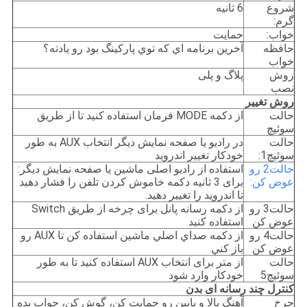
شروع
6 ثانیه
گرم:
خواب:
حمایت
حافظه
آخرين برنامه اي که توي پارکينگ بود رو يادته؟
خواب
روش
پلاگ و پلی
نصب
روش تغییر
حالت
از دکمه MODE فرمان استفاده کنید تا از طریق
سوئیچ
حالت
در رادیو یا صفحه نمایش دیگر انتخاب AUX به طور
سوئیچ1:
خودکار تغییر اندروید
حالت2 رو
استفاده از رادیو اصلی ماشین یا صفحه نمایش دیگر:
عوض کن:
برای 3 ثانیه دکمه خاموش کردن تلفن را فشار دهید
تا اندروید را تغییر دهید.
حالت3 رو
از دکمه رسانه پانل برای چرخه از طریق Switch
عوض کن
استفاده کنید
حالت4 رو
از دکمه صداي اصلي ماشين استفاده کن تا AUX رو
عوض کن
باز کني
حالت
از متر برای انتخاب AUX استفاده کنید تا به طور
سوئیچ5
خودکار وارد شود
کنترل چند رسانه ای بدن
چرخ
آهنگ بالا و پايين رو حمايت کن، گوش کن، جواب بده