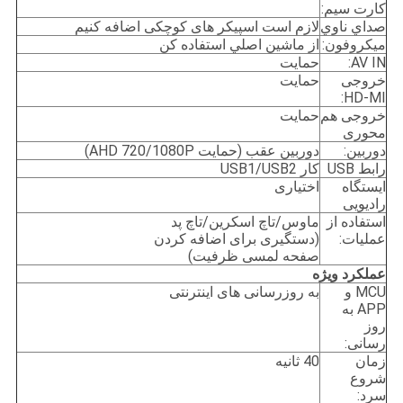
کارت سیم:
صداي ناوي
لازم است اسپیکر های کوچکی اضافه کنیم
میکروفون:
از ماشين اصلي استفاده کن
AV IN:
حمایت
خروجی
حمایت
HD-MI:
خروجی هم
حمایت
محوری
دوربین:
دوربین عقب (حمایت AHD 720/1080P)
رابط USB
کار USB1/USB2
ایستگاه
اختیاری
رادیویی
استفاده از
ماوس/تاچ اسکرین/تاچ پد
عملیات:
(دستگیری برای اضافه کردن
صفحه لمسی ظرفیت)
عملکرد ویژه
MCU و
به روزرسانی های اینترنتی
APP به
روز
رسانی:
زمان
40 ثانیه
شروع
سرد: