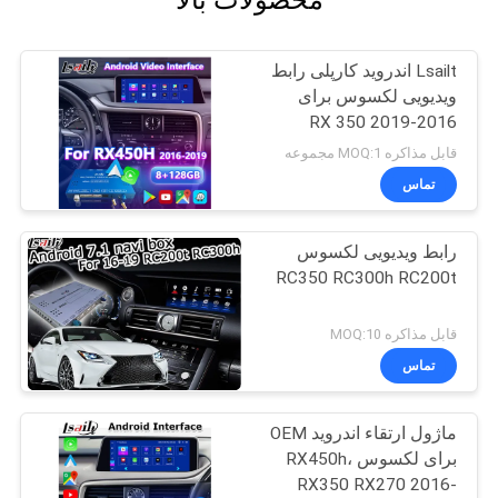
محصولات بالا
Lsailt اندروید کارپلی رابط
ویدیویی لکسوس برای
2016-2019 RX 350
RX450h RX200t RX350L
قابل مذاکره MOQ:1 مجموعه
RX450L RX300 RX350
تماس
رابط ویدیویی لکسوس
RC350 RC300h RC200t
قابل مذاکره MOQ:10
تماس
ماژول ارتقاء اندروید OEM
برای لکسوس RX450h،
RX350 RX270 2016-