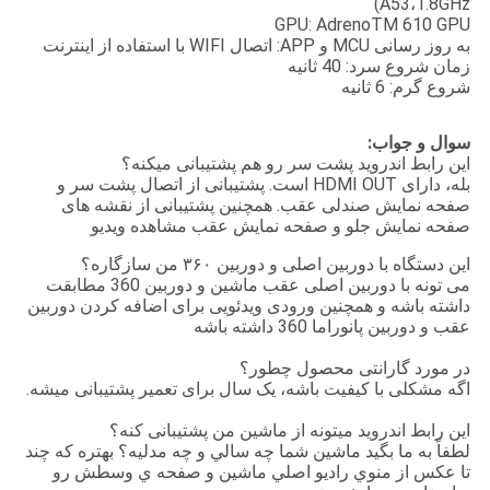
A53،1.8GHz)
GPU: AdrenoTM 610 GPU
به روز رسانی MCU و APP: اتصال WIFI با استفاده از اینترنت
زمان شروع سرد: 40 ثانیه
شروع گرم: 6 ثانیه
سوال و جواب:
اين رابط اندرويد پشت سر رو هم پشتیبانی ميکنه؟
بله، دارای HDMI OUT است. پشتیبانی از اتصال پشت سر و
صفحه نمایش صندلی عقب. همچنین پشتیبانی از نقشه های
صفحه نمایش جلو و صفحه نمایش عقب مشاهده ویدیو
این دستگاه با دوربین اصلی و دوربین ۳۶۰ من سازگاره؟
می تونه با دوربین اصلی عقب ماشین و دوربین 360 مطابقت
داشته باشه و همچنین ورودی ویدئویی برای اضافه کردن دوربین
عقب و دوربین پانوراما 360 داشته باشه
در مورد گارانتی محصول چطور؟
اگه مشکلی با کیفیت باشه، یک سال برای تعمیر پشتیبانی میشه.
اين رابط اندرويد ميتونه از ماشين من پشتیبانی کنه؟
لطفاً به ما بگيد ماشين شما چه سالي و چه مدليه؟ بهتره که چند
تا عکس از منوي راديو اصلي ماشين و صفحه ي وسطش رو