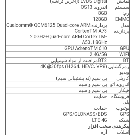
نمايش
LVDS Digital ((آخرین تراشه)
سیستم
اندروید OS13
رم:
8GB
128GB
EMMC
مدل
پردازنده:Qualcomm® QCM6125 Quad-core ARM
پردازنده
CortexTM-A73
2.0GHz+Quad-core ARM CortexTM-
A53،1.8GHz
GPU AdrenoTM 610
GPU
2.4G/5G
WIFI
BT
BT2مراقبت از مواد شیمیایی
رمزگشایی
4K @30fps (H.264، HEVC، VP8)
ویدیو
کارپلی
بی سیم (نه پشتیبانی سیم)
اندروید اتو
بی سیم و سیم
هيكار
بی سیم و سیم
فروشگاه
حمایت
پلی
یوتیوب
حمایت
GPS/GLONASS/BDS
GPS
شبکه
LTE 4G
پیکربندی سخت افزار
اسلات
آره