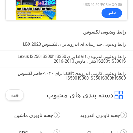
2021، ادغام کارپلی
USD40-50/PCS MOQ:50
بی‌سیم، اندروید اتو،
تماس
یوتیوب، نتفلیکس
رابط ویدیویی لکسوس
رابط ویدیویی چند رسانه ای اندروید برای لیکسوس LBX 2023
رابط ویدئویی اندرویدی Lsailt برای Lexus IS250 IS300h IS350
IS200t IS300 IS کنترل ماوس 2013-2016
رابط ویدئویی کارپلی اندرویدی Lsailt برای ۲۰۲۰-حاضر لکسوس
IS500 IS300 IS350 IS300h IS500
دسته بندی های محبوب
همه
جعبه ناوبری اندروید
جعبه ناوبری ماشین