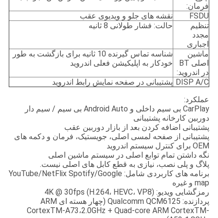
فرمان:
FSDU
نقشه های جلو و ویدیوی عقب
تنظیم
حالت: فشار طولانی 8 ثانیه
مجدد
اجباری
ماشین
شناسه تماس گیرنده 10 ثانیه برای بازگشت به طور
اصلی BT
خودکار به اپلیکیشن فعلی اندروید
در اندروید:
DISP A/C
پشتیبانی در صفحه نمایش رابط اندروید
عملکرد:
CarPlay بی سیم داخلی و Android Auto بی سیم / سیم دار
دوربین کارخانه پشتیبانی
پشتیبانی اضافه کردن بعد از بازار دوربین عقب
پشتیبانی از صفحه لمسی اصلی، جویستیک، فرمان و دکمه های
OEM برای کنترل سیستم اندروید
نگه داشتن تمام توابع اصلی در سیستم ماشین اصلی
پلاگ و پلی نصب، نیازی به قطع کابل های اصلی نیست.
برنامه های کاربردی شامل: YouTube/NetFlix Spotify/Google
map و غیره
رمزگشایی ویدیو: 4K @ 30fps (H.264، HEVC، VP8)
پردازنده: Qualcomm QCM6125 (چهار هسته ای ARM
CortexTM-A73،2.0GHz + Quad-core ARM CortexTM-